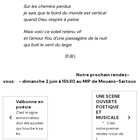
Sur les chemins perdus
je sais que le bord du monde est vertical
quand Dieu respire à peine.
Mais voici ce soleil retenu vif
et l'amour flou d'une passagère de la nuit
qui boit le vent du large.
(PJB)
Notre prochain rendez-
vous: - dimanche 2 juin à 15h30 au MIP de Mouans-Sartoux
UNE SCENE
Valbonne en
OUVERTE
poésie
POETIQUE
ET
C'est le signe
MUSICALE
annonciateur
d'un été azuréen
* C'est
qui touche à sa
notre premier
fin...
rendez-vous de
l'...