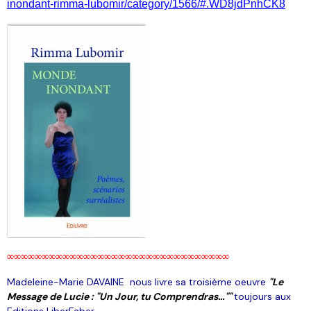
inondant-rimma-lubomir/category/1566/#.WD8jdPnhCK8
∞∞∞∞∞∞∞∞∞∞∞∞∞∞∞∞∞∞∞∞∞∞∞∞∞∞∞∞∞∞∞∞
Madeleine-Marie DAVAINE nous livre sa troisième oeuvre
"Le
Message de Lucie : "Un Jour, tu Comprendras…""
toujours aux
Editions LiberFaber.