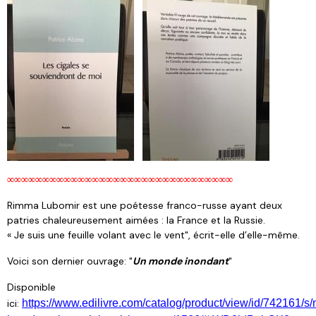
∞∞∞∞∞∞∞∞∞∞∞∞∞∞∞∞∞∞∞∞∞∞∞∞∞∞∞∞∞∞∞∞
Rimma Lubomir est une poétesse franco-russe ayant deux
patries chaleureusement aimées : la France et la Russie.
« Je suis une feuille volant avec le vent", écrit-elle d’elle-même.
Voici son dernier ouvrage: "
Un monde inondant
"
Disponible
ici:
https://www.edilivre.com/catalog/product/view/id/742161/s