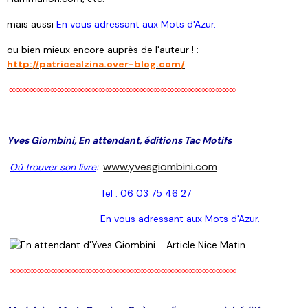
mais aussi
En vous adressant aux Mots d'Azur.
ou bien mieux encore auprès de l'auteur ! :
http://patricealzina.over-blog.com/
∞∞∞∞∞∞∞∞∞∞∞
∞∞∞∞∞∞∞∞∞∞∞
∞∞∞∞∞∞∞∞∞∞∞
Yves Giombini, En attendant, éditions Tac Motifs
www.yvesgiombini.com
Où trouver son livre
:
Tel : 06 03 75 46 27
En vous adressant aux Mots d'Azur.
∞∞∞∞∞∞∞∞∞∞∞
∞∞∞∞∞∞∞∞∞∞∞
∞∞∞∞∞∞∞∞∞∞∞