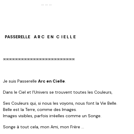
… … …
PASSERELLE A
R C E N
C
I E L L E
∞∞∞∞∞∞∞∞∞∞∞∞∞∞∞∞∞∞∞∞∞∞∞∞
Je suis Passerelle
Arc en Cielle
.
Dans le Ciel et l'Univers se trouvent toutes les Couleurs,
Ses Couleurs qui, si nous les voyons, nous font la Vie Belle.
Belle est la Terre, comme des Images.
Images visibles, parfois irréelles comme un Songe.
Songe à tout cela, mon Ami, mon Frère …