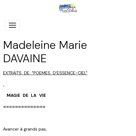
Madeleine Marie
DAVAINE
E
XTRAITS DE
"
P
OEMES D'
E
SSENCE-
C
IEL"
M
AG
I
E DE LA
V
IE
∞∞∞∞∞∞∞∞∞∞∞∞∞∞
Avancer à grands pas,