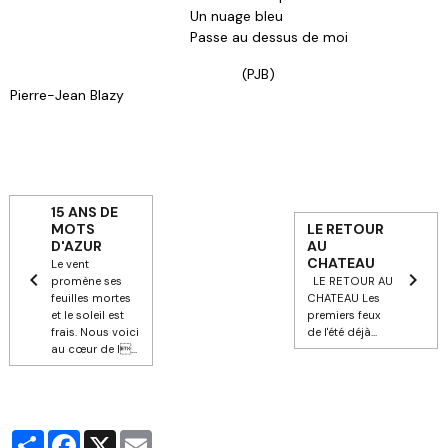
Un nuage bleu
Passe au dessus de moi
(PJB)
Pierre-Jean Blazy
15 ANS DE
MOTS
LE RETOUR
D'AZUR
AU
CHATEAU
Le vent
promène ses
LE RETOUR AU
feuilles mortes
CHATEAU Les
et le soleil est
premiers feux
frais. Nous voici
de l'été déjà...
au cœur de l...
Partager
Facebook
X
Email