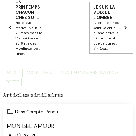
UN
PRINTEMPS
JE SUIS LA
CHACUN
VOIX DE
CHEZ SOI...
L'OMBRE
Nous avions
C’est un soir de
rendez- vous le
saint Valentin,
27 mars dans le
quand arrive la
Vieux-Grasse,
pénombre, et
au 6 rue des
que ce qui est
Moulinets, pour
aim&ea...
dîner, ...
POESIE
MOTS D'AZUR
CHATEAU.MOUANS-SARTOUX
POÈTE
Articles similaires
Dans
Compte-Rendu
MON BEL AMOUR
Le 08/07/2026