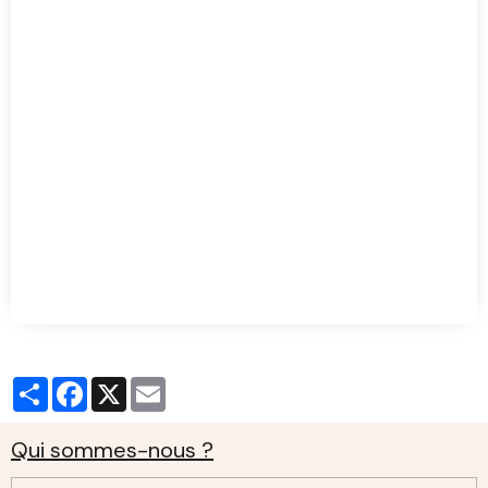
C'est dans les mots qu'on verse la mesure
de l'émotion démesurée
de l'Etre-là qui nous dépasse
avant de s'effacer
(...)
Partager
Facebook
X
Email
Qui sommes-nous ?