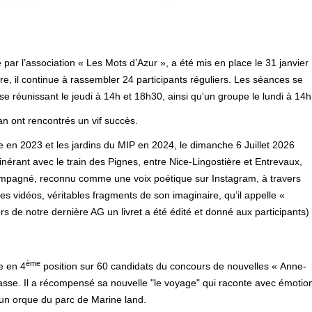
é par l’association « Les Mots d’Azur », a été mis en place le 31 janvier
e, il continue à rassembler 24 participants réguliers. Les séances se
e réunissant le jeudi à 14h et 18h30, ainsi qu'un groupe le lundi à 14h
 an ont rencontrés un vif succès.
n 2023 et les jardins du MIP en 2024, le dimanche 6 Juillet 2026
inérant avec le train des Pignes, entre Nice-Lingostière et Entrevaux,
pagné, reconnu comme une voix poétique sur Instagram, à travers
s vidéos, véritables fragments de son imaginaire, qu’il appelle «
 de notre dernière AG un livret a été édité et donné aux participants)
ème
e en 4
position sur 60 candidats du concours de nouvelles « Anne-
se. Il a récompensé sa nouvelle "le voyage" qui raconte avec émotio
'un orque du parc de Marine land.