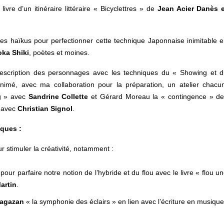
ivre d’un itinéraire littéraire « Bicyclettres » de
Jean Acier Danès e
, les haïkus pour perfectionner cette technique Japonnaise inimitable 
ka Shiki
, poètes et moines.
description des personnages avec les techniques du « Showing et 
 animé, avec ma collaboration pour la préparation, un atelier chacu
ng » avec
Sandrine Collette
et Gérard Moreau la « contingence » d
s avec
Christian Signol
.
iques :
ur stimuler la créativité, notamment :
é
pour parfaire notre notion de l’hybride et du flou avec le livre « flou u
artin
.
Sagazan
« la symphonie des éclairs » en lien avec l’écriture en musique