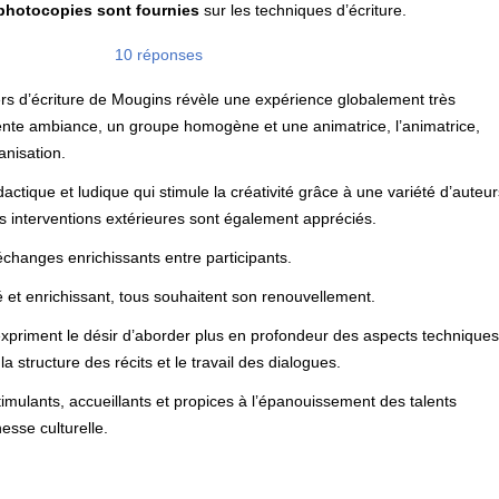
photocopies sont fournies
sur les techniques d’écriture.
:
10 réponses
iers d’écriture de Mougins révèle une expérience globalement très
llente ambiance, un groupe homogène et une animatrice, l’animatrice,
anisation.
actique et ludique qui stimule la créativité grâce à une variété d’auteu
es interventions extérieures sont également appréciés.
échanges enrichissants entre participants.
ié et enrichissant, tous souhaitent son renouvellement.
 expriment le désir d’aborder plus en profondeur des aspects technique
la structure des récits et le travail des dialogues.
imulants, accueillants et propices à l’épanouissement des talents
hesse culturelle.