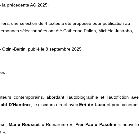
de la précédente AG 2025:
iers, une sélection de 4 textes à été proposée pour publication au
personnes sélectionnées ont été Catherine Pallen, Michèle Justrabo,
e Ottini-Bertin, publié le 8 septembre 2025
és :
teurs contemporains, abordant l’autobiographie et l’autofiction
ave
bald D’Handrax
, le discours direct avec
Erri de Luca
et prochaineme
hal
,
Marie Rousset
« Romarome »,
Pier Paolo Pasolini
« nouvell
e ».